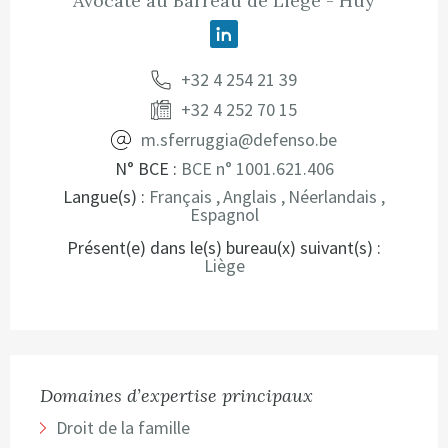
Avocate au Barreau de Liège - Huy
Linkedin
+32 4 254 21 39
+32 4 252 70 15
m.sferruggia@defenso.be
N° BCE :
BCE n° 1001.621.406
Langue(s) :
Français
Anglais
Néerlandais
Espagnol
Présent(e) dans le(s) bureau(x) suivant(s) :
Liège
Domaines d’expertise principaux
Droit de la famille