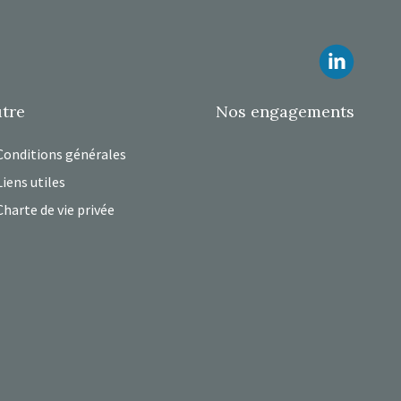
Suivez
tre
Nos engagements
Conditions générales
Liens utiles
Charte de vie privée