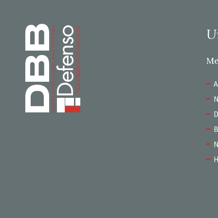
Page d’accueil
U
M
A
N
D
B
N
H