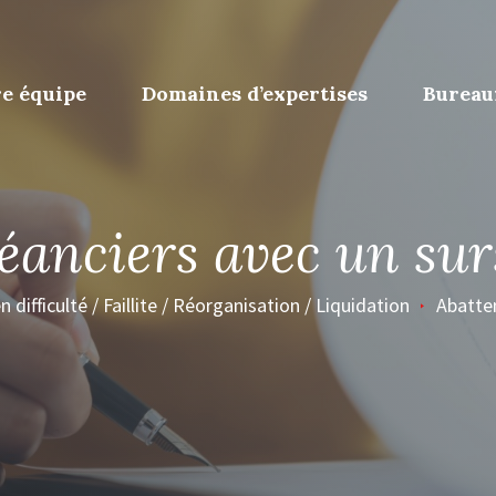
e équipe
Domaines d’expertises
Bureau
éanciers avec un sur
n difficulté / Faillite / Réorganisation / Liquidation
Abatte