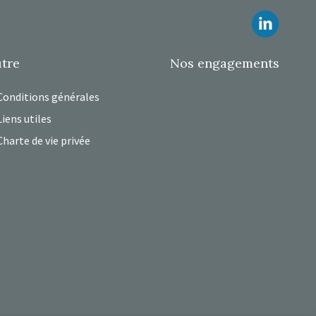
Suivez
tre
Nos engagements
Conditions générales
Liens utiles
Charte de vie privée