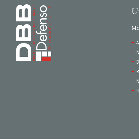
Page d’accueil
U
M
A
N
D
B
N
H