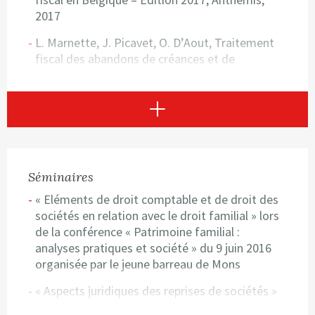
2017
L. Marnette, J. Picavet, O. D’Aout, Traitement
fiscal des abandons de créances et de
l’irrecouvrable, in L’entreprise en difficulté, ses
dirigeants et ses créanciers, Anthemis, 2020
Voir plus
Notes doctrinales parues dans bulletin social et
juridique publié chez Anthemis
Séminaires
« Eléments de droit comptable et de droit des
sociétés en relation avec le droit familial » lors
de la conférence « Patrimoine familial :
analyses pratiques et société » du 9 juin 2016
organisée par le jeune barreau de Mons
« Aspects juridiques des reprises de sociétés »
conférence organisée par la SOWALFIN en