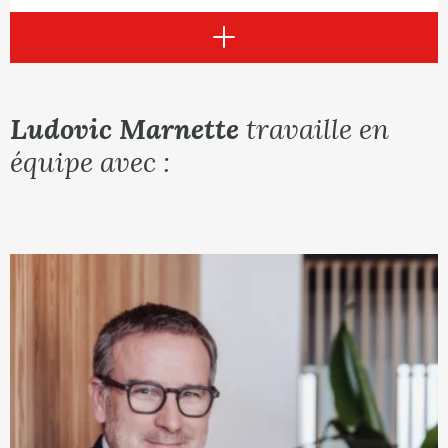
novembre 2019
Voir plus
« Les droits d’auteur applicables aux architectes
» : organisation de différentes conférences pour
comptes d’architectes
Ludovic Marnette
travaille en
« Reprise d’une société, aspect juridique » :
équipe avec :
Clubs des repreneurs (SOWACCESS), 6 novembre
2018
Voir la fiche de l'avocat