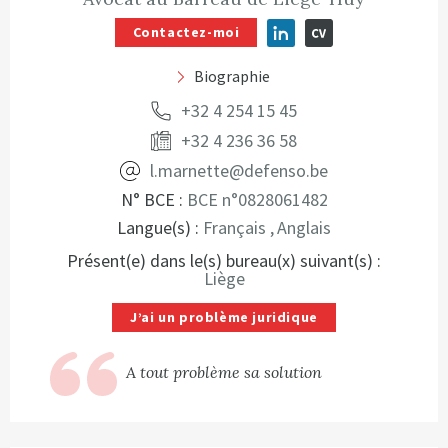
Linkedin
CV
Contactez-moi
Biographie
+32 4 254 15 45
+32 4 236 36 58
l.marnette@defenso.be
N° BCE :
BCE n°0828061482
Langue(s) :
Français
Anglais
Présent(e) dans le(s) bureau(x) suivant(s) :
Liège
J’ai un problème juridique
A tout problème sa solution